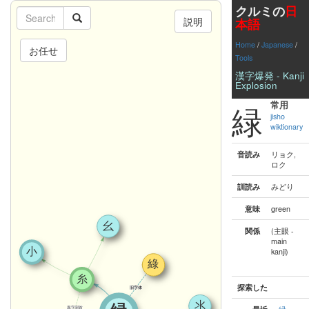
クルミの
日
説明
本語
Home
/
Japanese
/
お任せ
Tools
漢字爆発 - Kanji
Explosion
緑
常用
jisho
wiktionary
音読み
リョク,
ロク
訓読み
みどり
意味
green
関係
(主眼 -
main
kanji)
探索した